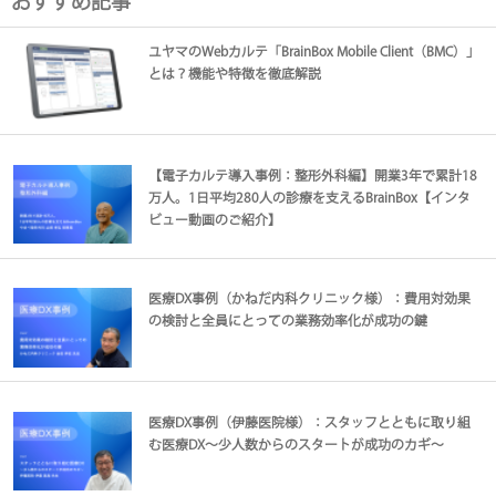
おすすめ記事
ユヤマのWebカルテ「BrainBox Mobile Client（BMC）」
とは？機能や特徴を徹底解説
【電子カルテ導入事例：整形外科編】開業3年で累計18
万人。1日平均280人の診療を支えるBrainBox【インタ
ビュー動画のご紹介】
医療DX事例（かねだ内科クリニック様）：費用対効果
の検討と全員にとっての業務効率化が成功の鍵
医療DX事例（伊藤医院様）：スタッフとともに取り組
む医療DX～少人数からのスタートが成功のカギ～