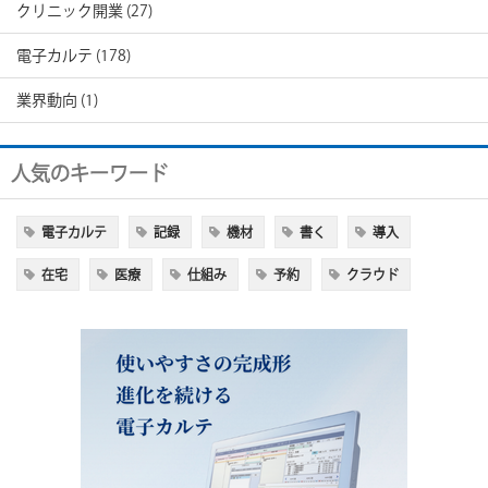
クリニック開業
(27)
電子カルテ
(178)
業界動向
(1)
人気のキーワード
電子カルテ
記録
機材
書く
導入
在宅
医療
仕組み
予約
クラウド