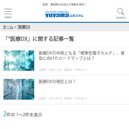
医師・薬剤師のお役立ち情報を発信！
ホーム
>
"医療DX
「
“医療DX
」に関する記事一覧
医療DXの中核となる「標準型電子カルテ」。普
及に向けたロードマップとは？
公開日：2025.11.20 更新日：2026.02.17
医療DXの現在とは？
公開日：2025.03.18 更新日：2025.06.17
2
件中 1～2件を表示