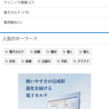
クリニック開業
(27)
電子カルテ
(178)
業界動向
(1)
人気のキーワード
電子カルテ
記録
機材
書く
導入
在宅
医療
仕組み
予約
クラウド