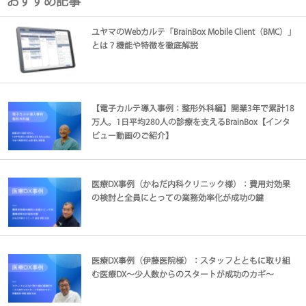
おすすめ記事
ユヤマのWebカルテ「BrainBox Mobile Client（BMC）」
とは？機能や特徴を徹底解説
【電子カルテ導入事例：整形外科編】開業3年で累計18
万人。1日平均280人の診療を支えるBrainBox【インタ
ビュー動画のご紹介】
医療DX事例（かねだ内科クリニック様）：費用対効果
の検討と全員にとっての業務効率化が成功の鍵
医療DX事例（伊藤医院様）：スタッフとともに取り組
む医療DX～少人数からのスタートが成功のカギ～