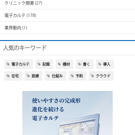
クリニック開業
(27)
電子カルテ
(178)
業界動向
(1)
人気のキーワード
電子カルテ
記録
機材
書く
導入
在宅
医療
仕組み
予約
クラウド