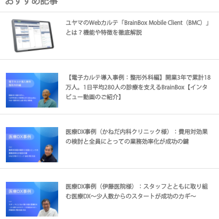
おすすめ記事
ユヤマのWebカルテ「BrainBox Mobile Client（BMC）」
とは？機能や特徴を徹底解説
【電子カルテ導入事例：整形外科編】開業3年で累計18
万人。1日平均280人の診療を支えるBrainBox【インタ
ビュー動画のご紹介】
医療DX事例（かねだ内科クリニック様）：費用対効果
の検討と全員にとっての業務効率化が成功の鍵
医療DX事例（伊藤医院様）：スタッフとともに取り組
む医療DX～少人数からのスタートが成功のカギ～