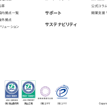
沿⾰
公式コラ
サポート
国内拠点一覧
開業⽀援 Y'
海外拠点
サステナビリティ
ソリューション
（株）湯山製作所
岡山工場
（株）ユヤマ
（株）ユヤマ
Copyri