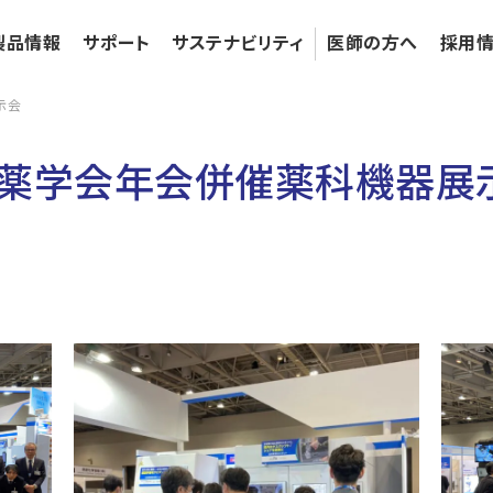
製品情報
サポート
サステナビリティ
医師の⽅へ
採⽤
示会
療薬学会年会併催薬科機器展