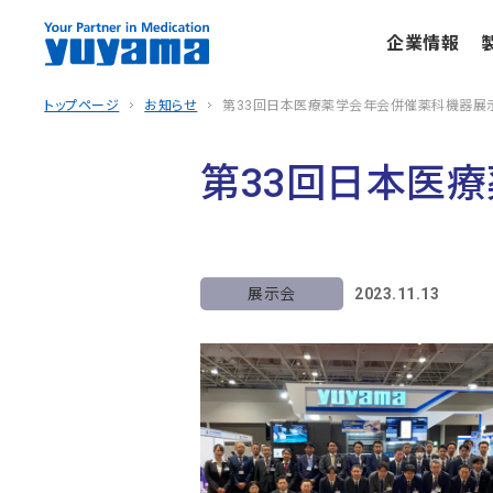
企業情報
トップページ
お知らせ
第33回日本医療薬学会年会併催薬科機器展
第33回日本医
展示会
2023.11.13