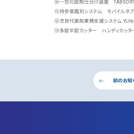
⑩一包化錠剤仕分け装置 TABSOR
⑪持参薬鑑別システム モバイルタブ
⑫次世代薬剤業務支援システム YUNiC
⑬多錠半錠カッター ハンディカッタ
前のお知