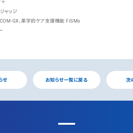
T＋
ジャッジ
OM-GX、薬学的ケア支援機能 FiSMo
ー
らせ
お知らせ一覧に戻る
次