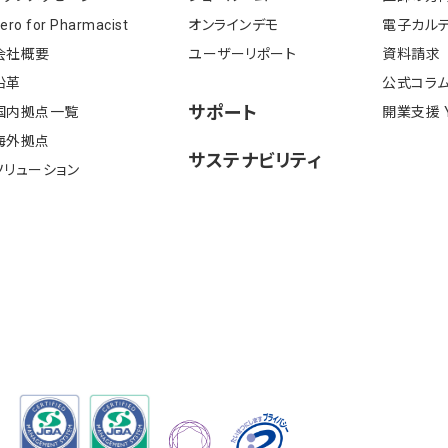
ero for Pharmacist
オンラインデモ
電⼦カルテ
会社概要
ユーザーリポート
資料請求
沿⾰
公式コラ
サポート
国内拠点一覧
開業⽀援 Y'
海外拠点
サステナビリティ
ソリューション