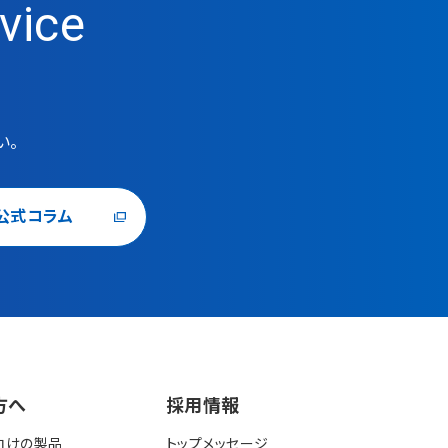
vice
い。
公式コラム
⽅へ
採⽤情報
向けの製品
トップメッセージ