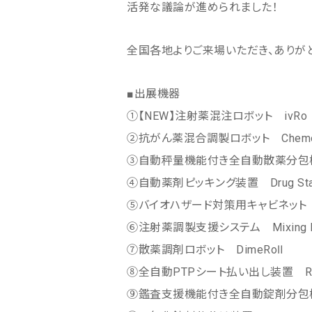
活発な議論が進められました！
全国各地よりご来場いただき、ありが
■出展機器
①【NEW】注射薬混注ロボット ivRo
②抗がん薬混合調製ロボット ChemoRo
③自動秤量機能付き全自動散薬分包機 SR
④自動薬剤ピッキング装置 Drug Stati
⑤バイオハザード対策用キャビネット
⑥注射薬調製支援システム Mixing 
⑦散薬調剤ロボット DimeRoⅡ
⑧全自動PTPシート払い出し装置 Rob
⑨鑑査支援機能付き全自動錠剤分包機 