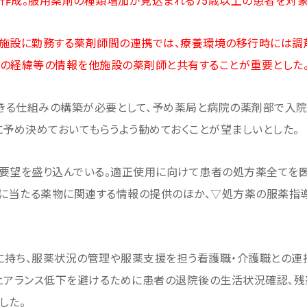
作成。服用薬剤の種類増加が見込まれる75歳以上の患者を対象
各施設に勤務する薬剤師間の連携では、療養環境の移行時には
の経緯等の情報を他施設の薬剤師と共有することが重要とした
きる仕組みの構築が必要として、予め薬局と病院の薬剤部で入
に予め決めておいてもらうよう勧めておくことが望ましいとした。
要望を盛り込んでいる。適正使用に向けて患者の処方薬全てを
に当たる薬物に関連する情報の提供のほか、▽処方薬の服薬指
持ち、服薬状況の管理や服薬支援を担う看護職・介護職との連携
ヒアランス低下を避けるために患者の退院後の生活状況確認、
した。