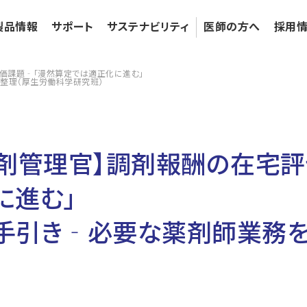
製品情報
サポート
サステナビリティ
医師の⽅へ
採⽤
価課題‐「漫然算定では適正化に進む」
整理（厚生労働科学研究班）
薬剤管理官】調剤報酬の在宅評
に進む」
手引き‐必要な薬剤師業務を