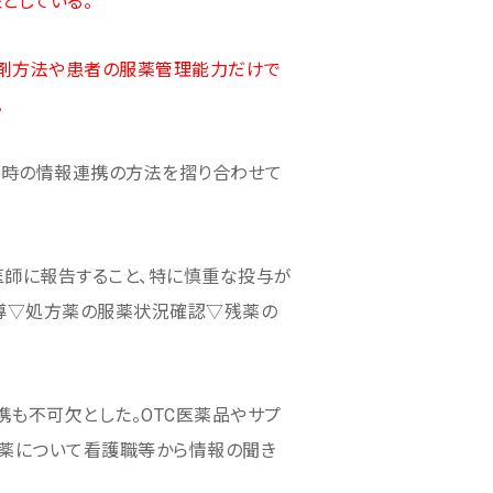
としている。
調剤方法や患者の服薬管理能力だけで
。
院時の情報連携の方法を摺り合わせて
医師に報告すること、特に慎重な投与が
導▽処方薬の服薬状況確認▽残薬の
も不可欠とした。OTC医薬品やサプ
残薬について看護職等から情報の聞き