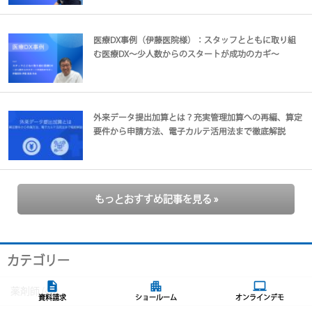
医療DX事例（伊藤医院様）：スタッフとともに取り組
む医療DX～少人数からのスタートが成功のカギ～
外来データ提出加算とは？充実管理加算への再編、算定
要件から申請方法、電子カルテ活用法まで徹底解説
もっとおすすめ記事を見る »
カテゴリー
description
apartment
laptop_mac
薬剤師
(40)
資料請求
ショールーム
オンラインデモ