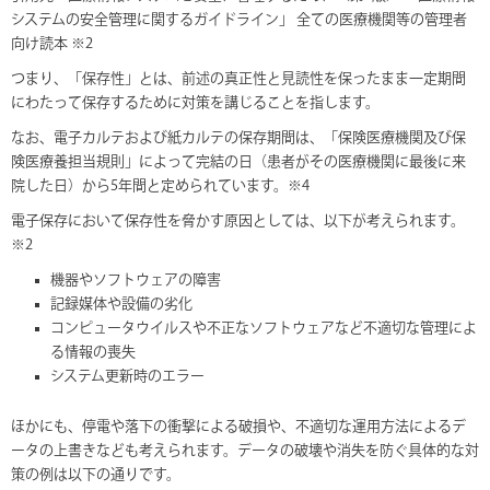
システムの安全管理に関するガイドライン」 全ての医療機関等の管理者
向け読本 ※2
つまり、「保存性」とは、前述の真正性と見読性を保ったまま一定期間
にわたって保存するために対策を講じることを指します。
なお、電子カルテおよび紙カルテの保存期間は、「保険医療機関及び保
険医療養担当規則」によって完結の日（患者がその医療機関に最後に来
院した日）から5年間と定められています。※4
電子保存において保存性を脅かす原因としては、以下が考えられます。
※2
機器やソフトウェアの障害
記録媒体や設備の劣化
コンピュータウイルスや不正なソフトウェアなど不適切な管理によ
る情報の喪失
システム更新時のエラー
ほかにも、停電や落下の衝撃による破損や、不適切な運用方法によるデ
ータの上書きなども考えられます。データの破壊や消失を防ぐ具体的な対
策の例は以下の通りです。