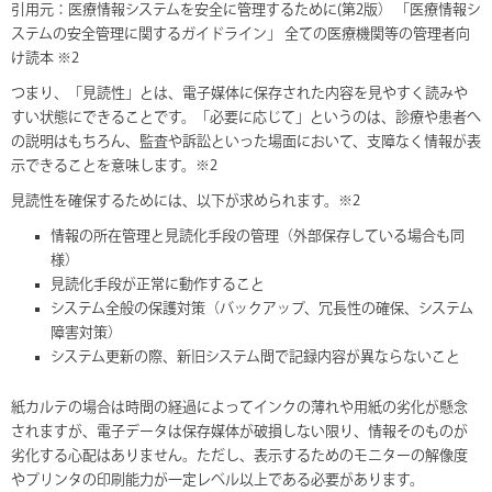
引用元：医療情報システムを安全に管理するために(第2版） 「医療情報シ
ステムの安全管理に関するガイドライン」 全ての医療機関等の管理者向
け読本 ※2
つまり、「見読性」とは、電子媒体に保存された内容を見やすく読みや
すい状態にできることです。「必要に応じて」というのは、診療や患者へ
の説明はもちろん、監査や訴訟といった場面において、支障なく情報が表
示できることを意味します。※2
見読性を確保するためには、以下が求められます。※2
情報の所在管理と見読化手段の管理（外部保存している場合も同
様）
見読化手段が正常に動作すること
システム全般の保護対策（バックアップ、冗長性の確保、システム
障害対策）
システム更新の際、新旧システム間で記録内容が異ならないこと
紙カルテの場合は時間の経過によってインクの薄れや用紙の劣化が懸念
されますが、電子データは保存媒体が破損しない限り、情報そのものが
劣化する心配はありません。ただし、表示するためのモニターの解像度
やプリンタの印刷能力が一定レベル以上である必要があります。