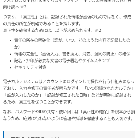
システムの安全管理に関するガイドライン」 全ての医療機関等の管理者
向け読本 ※2
つまり、「真正性」とは、記録された情報が虚偽のものではなく、作成
の責任の所在が明確であることを指します。
真正性を確保するためには、以下が求められます。※2
責任の所在の明確化（誰が、いつ、どのような内容で記録したの
か）
情報の完全性（虚偽入力、書き換え、消去、混同の防止）の確保
記名・押印が必要な文書の電子署名やタイムスタンプ
セキュリティ対策
電子カルテシステムはアカウントにログインして操作を行う仕組みになっ
ており、入力や修正の責任者が明らかです。「いつ記録されたカルテか」
「誰が入力したのか」「記録が修正された日時」などが明確に記録され
るため、真正性を保つことができます。
なお、パスワードやIDの共有・使い回しは「真正性の確保」を根本から損
なうため、絶対に行わないように管理や指導を徹底することも大切です。