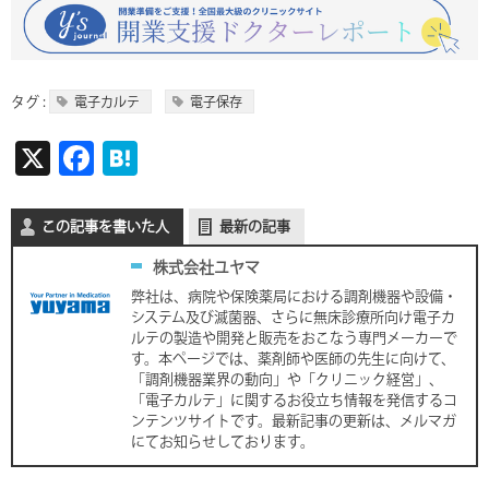
タグ :
電子カルテ
電子保存
X
F
H
ac
at
e
e
この記事を書いた人
最新の記事
b
n
株式会社ユヤマ
o
a
弊社は、病院や保険薬局における調剤機器や設備・
システム及び滅菌器、さらに無床診療所向け電子カ
o
ルテの製造や開発と販売をおこなう専門メーカーで
k
す。本ページでは、薬剤師や医師の先生に向けて、
「調剤機器業界の動向」や「クリニック経営」、
「電子カルテ」に関するお役立ち情報を発信するコ
ンテンツサイトです。最新記事の更新は、メルマガ
にてお知らせしております。