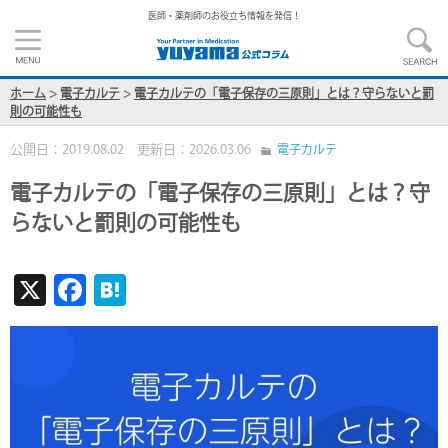
医師・薬剤師のお役立ち情報を発信！
ホーム
>
電子カルテ
>
電子カルテの「電子保存の三原則」とは？守らないと罰
則の可能性も
公開日：2019.08.02 更新日：2026.03.06
電子カルテ
電子カルテの「電子保存の三原則」とは？守
らないと罰則の可能性も
X
F
H
ac
at
e
e
b
n
o
a