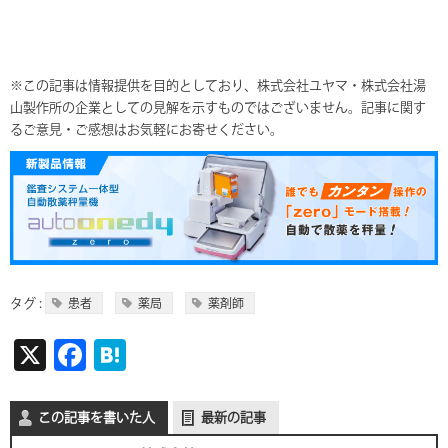
※この記事は情報提供を目的としており、株式会社ユヤマ・株式会社湯
山製作所の企業としての見解を示すものではございません。記事に関す
るご意見・ご感想はお気軽にお寄せください。
タグ :
患者
薬局
薬剤師
X
F
H
ac
at
e
e
この記事を書いた人
最新の記事