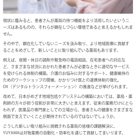
現状に鑑みると、患者さんが薬局の持つ機能をより活用したいというニ
ーズはあるものの、それらが顕在しづらい環境であると言えるかもしれま
せん。
その中で、顕在化していないニーズを汲み取り、より地域医療に貢献す
ることをめざして、新しいことに取り組んでいる薬局もあります。
例えば、夜間・休日の調剤や緊急時の電話相談、在宅患者への対応な
ど、さまざまな状況におかれた患者さんが必要なときに適切なサービス
を受けられる体制の構築。介護のお悩みに対するサポート。健康維持の
ためのワークショップの開催。かかりつけ医との連携体制の強化。
DX（デジタルトランスフォーメーション）の推進などが挙げられます。
改めて、日本がめざす地域包括ケアシステムの構築においては、薬局・薬
剤師の方々が担う役割が非常に大きいと言えます。従来の業務だけにとら
われず、医薬品の専門家としての立場から、患者さんの健康をさまざまな
側面で支えていくことが期待されているのではないでしょうか。
こうした新しい取り組みに挑戦される薬局の皆様の課題解決に、
YUYAMAは対物業務の自動化・効率化を通じて貢献してまいります。