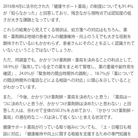
2016年4月に法令化された「健康サポート薬局」の制度についても91.4％
が「知らなかった」と回答しており、残念ながら現時点では認知度の低
さが大きな課題となっています。
これらの結果から見えてくる現状は、処方箋への対応はもちろん、薬
局・薬剤師は地域の患者さんの健康維持・向上のうえでも大きな役割を
期待されているにもかかわらず、患者さんにそのことを正しく認識されて
いないということではないでしょうか。
ただ、同調査でも、かかりつけ薬剤師・薬局を決めることの利点として、
58.9％が「服用している全ての薬をまとめて管理し、薬の重複や副作用を
確認」、24.0％が「緊急時の開店時間外の調剤」、18.7％が「薬について
の開店時間外の電話などによる相談への対応」に関心を示していること
がわかっています。
また、「今後、かかりつけ薬剤師・薬局を決めたいと思う」「薬局は一
つに決めたいと思うが、かかりつけ薬剤師は決めたいと思わない」と回
答した人は、合わせて全体の50.3％を占めており、「かかりつけ薬剤師・
薬局」の潜在的なニーズは決して低くないと言える状況です。
健康サポート薬局が行っている取り組みについても、「土・日曜日も相
談に対応」「健康維持や向上に関する取組を支援するための専門知識を