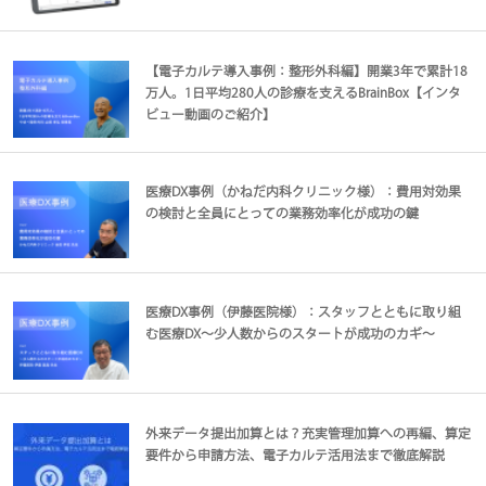
【電子カルテ導入事例：整形外科編】開業3年で累計18
万人。1日平均280人の診療を支えるBrainBox【インタ
ビュー動画のご紹介】
医療DX事例（かねだ内科クリニック様）：費用対効果
の検討と全員にとっての業務効率化が成功の鍵
医療DX事例（伊藤医院様）：スタッフとともに取り組
む医療DX～少人数からのスタートが成功のカギ～
外来データ提出加算とは？充実管理加算への再編、算定
要件から申請方法、電子カルテ活用法まで徹底解説