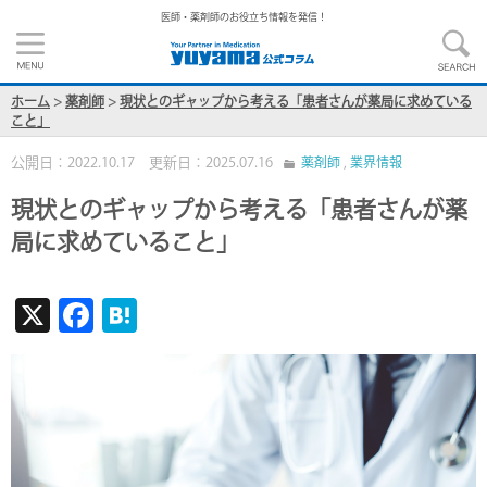
医師・薬剤師のお役立ち情報を発信！
ホーム
>
薬剤師
>
現状とのギャップから考える「患者さんが薬局に求めている
こと」
公開日：2022.10.17 更新日：2025.07.16
薬剤師
,
業界情報
現状とのギャップから考える「患者さんが薬
局に求めていること」
X
F
H
ac
at
e
e
b
n
o
a