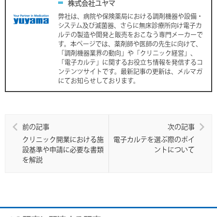
b
n
株式会社ユヤマ
o
a
弊社は、病院や保険薬局における調剤機器や設備・
システム及び滅菌器、さらに無床診療所向け電子カ
o
ルテの製造や開発と販売をおこなう専門メーカーで
k
す。本ページでは、薬剤師や医師の先生に向けて、
「調剤機器業界の動向」や「クリニック経営」、
「電子カルテ」に関するお役立ち情報を発信するコ
ンテンツサイトです。最新記事の更新は、メルマガ
にてお知らせしております。
前の記事
次の記事
クリニック開業における施
電子カルテを選ぶ際のポイ
設基準や申請に必要な書類
ントについて
を解説