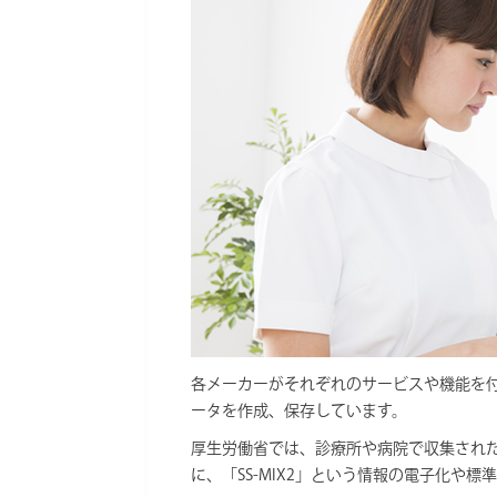
e
e
b
n
o
a
o
k
各メーカーがそれぞれのサービスや機能を
ータを作成、保存しています。
厚生労働省では、診療所や病院で収集され
に、「SS-MIX2」という情報の電子化や