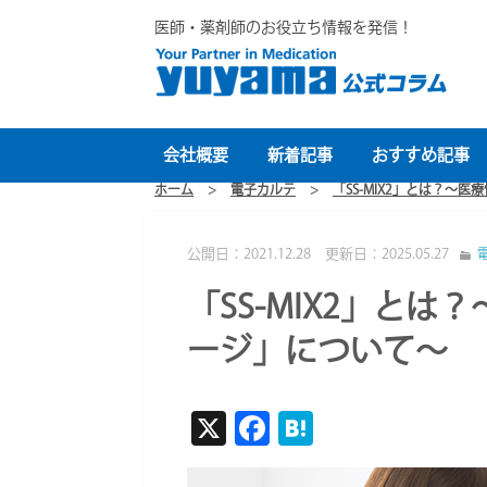
医師・薬剤師のお役立ち情報を発信！
会社概要
新着記事
おすすめ記事
ホーム
>
電子カルテ
>
「SS-MIX2」とは？～
公開日：2021.12.28 更新日：2025.05.27
「SS-MIX2」と
ージ」について～
X
F
H
ac
at