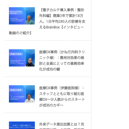
【電子カルテ導入事例：整形
外科編】開業3年で累計18万
人。1日平均280人の診療を支
えるBrainBox【インタビュー
動画のご紹介】
医療DX事例（かねだ内科クリ
ニック様）：費用対効果の検
討と全員にとっての業務効率
化が成功の鍵
医療DX事例（伊藤医院様）：
スタッフとともに取り組む医
療DX～少人数からのスタート
が成功のカギ～
外来データ提出加算とは？充