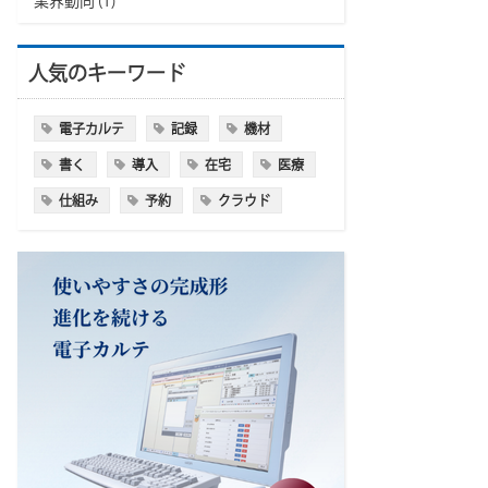
業界動向
(1)
人気のキーワード
電子カルテ
記録
機材
書く
導入
在宅
医療
仕組み
予約
クラウド