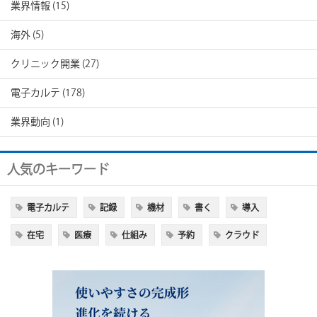
業界情報
(15)
海外
(5)
クリニック開業
(27)
電子カルテ
(178)
業界動向
(1)
人気のキーワード
電子カルテ
記録
機材
書く
導入
在宅
医療
仕組み
予約
クラウド