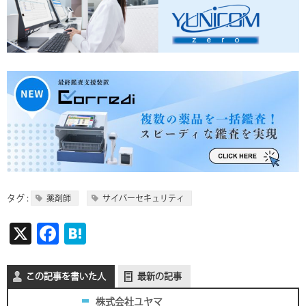
タグ :
薬剤師
サイバーセキュリティ
X
F
H
ac
at
e
e
この記事を書いた人
最新の記事
b
n
株式会社ユヤマ