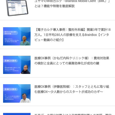
ユヤマのWebカルテ「BrainBox Mobile Client（BMC）」
とは？機能や特徴を徹底解説
【電子カルテ導入事例：整形外科編】開業3年で累計18
万人。1日平均280人の診療を支えるBrainBox【インタ
ビュー動画のご紹介】
医療DX事例（かねだ内科クリニック様）：費用対効果
の検討と全員にとっての業務効率化が成功の鍵
医療DX事例（伊藤医院様）：スタッフとともに取り組
む医療DX～少人数からのスタートが成功のカギ～