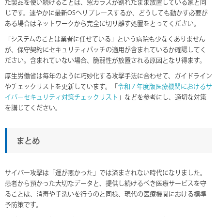
た製品を使い続けることは、窓ガラスが割れたまま放置している家と同
じです。速やかに最新OSへリプレースするか、どうしても動かす必要が
ある場合はネットワークから完全に切り離す処置をとってください。
「システムのことは業者に任せている」という病院も少なくありません
が、保守契約にセキュリティパッチの適用が含まれているか確認してく
ださい。含まれていない場合、脆弱性が放置される原因となり得ます。
厚生労働省は毎年のように巧妙化する攻撃手法に合わせて、ガイドライン
やチェックリストを更新しています。「
令和７年度版医療機関におけるサ
イバーセキュリティ対策チェックリスト
」などを参考にし、適切な対策
を講じてください。
まとめ
サイバー攻撃は「運が悪かった」では済まされない時代になりました。
患者から預かった大切なデータと、提供し続けるべき医療サービスを守
ることは、消毒や手洗いを行うのと同様、現代の医療機関における標準
予防策です。