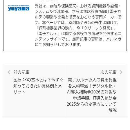
o
a
弊社は、病院や保険薬局における調剤機器や設備・
システム及び滅菌器、さらに無床診療所向け電子カ
o
ルテの製造や開発と販売をおこなう専門メーカーで
k
す。本ページでは、薬剤師や医師の先生に向けて、
「調剤機器業界の動向」や「クリニック経営」、
「電子カルテ」に関するお役立ち情報を発信するコ
ンテンツサイトです。最新記事の更新は、メルマガ
にてお知らせしております。
前の記事
次の記事
医療DXの基本とは？今すぐ
電子カルテ導入の費用負担
知っておきたい具体例とメ
を大幅軽減！デジタル化・
リット
AI導入補助金2026の対象や
申請手順、IT導入補助金
2025からの変更点について
解説