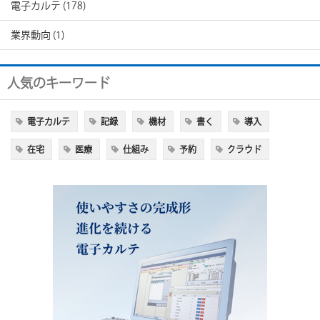
電子カルテ
(178)
業界動向
(1)
人気のキーワード
電子カルテ
記録
機材
書く
導入
在宅
医療
仕組み
予約
クラウド