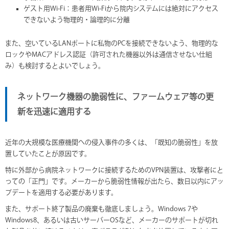
ゲスト用Wi-Fi：患者用Wi-Fiから院内システムには絶対にアクセス
できないよう物理的・論理的に分離
また、空いているLANポートに私物のPCを接続できないよう、物理的な
ロックやMACアドレス認証（許可された機器以外は通信させない仕組
み）も検討するとよいでしょう。
ネットワーク機器の脆弱性に、ファームウェア等の更
新を迅速に適用する
近年の大規模な医療機関への侵入事件の多くは、「既知の脆弱性」を放
置していたことが原因です。
特に外部から病院ネットワークに接続するためのVPN装置は、攻撃者にと
っての「正門」です。メーカーから脆弱性情報が出たら、数日以内にアッ
プデートを適用する必要があります。
また、サポート終了製品の廃棄も徹底しましょう。Windows 7や
Windows8、あるいは古いサーバーOSなど、メーカーのサポートが切れ