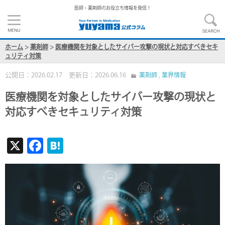
医師・薬剤師のお役立ち情報を発信！
ホーム
>
薬剤師
>
医療機関を対象としたサイバー攻撃の現状と対応すべきセキ
ュリティ対策
公開日：2026.02.17 更新日：2026.06.16
薬剤師
,
業界情報
医療機関を対象としたサイバー攻撃の現状と
対応すべきセキュリティ対策
X
F
H
ac
at
e
e
b
n
o
a