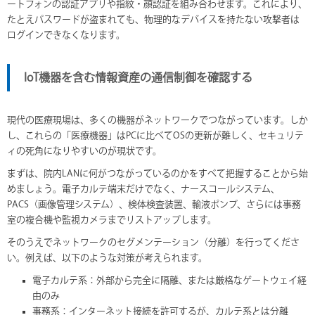
ートフォンの認証アプリや指紋・顔認証を組み合わせます。これにより、
たとえパスワードが盗まれても、物理的なデバイスを持たない攻撃者は
ログインできなくなります。
IoT機器を含む情報資産の通信制御を確認する
現代の医療現場は、多くの機器がネットワークでつながっています。しか
し、これらの「医療機器」はPCに比べてOSの更新が難しく、セキュリテ
ィの死角になりやすいのが現状です。
まずは、院内LANに何がつながっているのかをすべて把握することから始
めましょう。電子カルテ端末だけでなく、ナースコールシステム、
PACS（画像管理システム）、検体検査装置、輸液ポンプ、さらには事務
室の複合機や監視カメラまでリストアップします。
そのうえでネットワークのセグメンテーション（分離）を行ってくださ
い。例えば、以下のような対策が考えられます。
電子カルテ系：外部から完全に隔離、または厳格なゲートウェイ経
由のみ
事務系：インターネット接続を許可するが、カルテ系とは分離