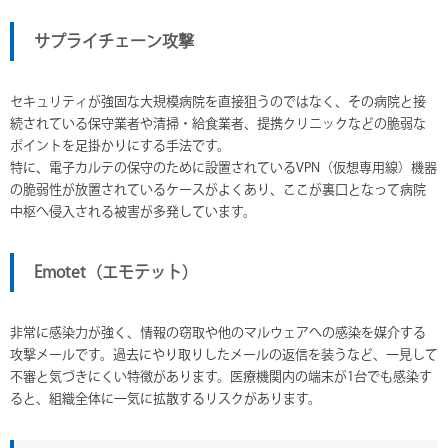
サプライチェーン攻撃
セキュリティが強固な大規模病院を直接狙うのではなく、その病院と接
続されている保守業者や清掃・給食業者、提携クリニックなどの脆弱な
ポイントを足掛かりにする手法です。
特に、電子カルテの保守のために設置されているVPN（仮想専用線）機器
の脆弱性が放置されているケースがよくあり、ここが裏口となって病院
中枢へ侵入される被害が多発しています。
Emotet（エモテット）
非常に感染力が強く、情報の窃取や他のマルウェアへの感染を媒介する
攻撃メールです。過去にやり取りしたメールの返信を装うなど、一見して
不審と気づきにくい特徴があります。医療機関内の端末が1台でも感染す
ると、組織全体に一気に拡散するリスクがあります。