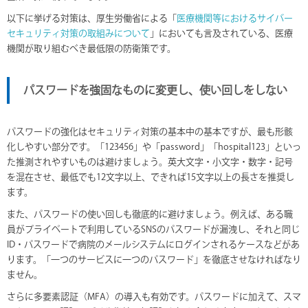
以下に挙げる対策は、厚生労働省による「
医療機関等におけるサイバー
セキュリティ対策の取組みについて
」においても言及されている、医療
機関が取り組むべき最低限の防衛策です。
パスワードを強固なものに変更し、使い回しをしない
パスワードの強化はセキュリティ対策の基本中の基本ですが、最も形骸
化しやすい部分です。「123456」や「password」「hospital123」といっ
た推測されやすいものは避けましょう。英大文字・小文字・数字・記号
を混在させ、最低でも12文字以上、できれば15文字以上の長さを推奨し
ます。
また、パスワードの使い回しも徹底的に避けましょう。例えば、ある職
員がプライベートで利用しているSNSのパスワードが漏洩し、それと同じ
ID・パスワードで病院のメールシステムにログインされるケースなどがあ
ります。「一つのサービスに一つのパスワード」を徹底させなければなり
ません。
さらに多要素認証（MFA）の導入も有効です。パスワードに加えて、スマ