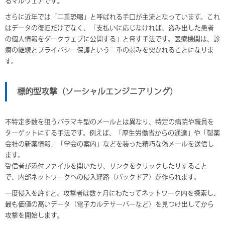
るマルウェアです。
さらに近年では「二重恐喝」と呼ばれる手口が主流となっています。これ
はデータの復旧だけでなく、「支払いに応じなければ、盗み出した患者
の個人情報をダークウェブに公開する」と脅す手法です。医療機関は、診
療の継続とプライバシー保護という二重の弱みを突かれることになりま
す。
標的型攻撃（ソーシャルエンジニアリング）
不特定多数を狙うバラマキ型のメールとは異なり、特定の病院や職員を
ターゲットにする手法です。例えば、「厚生労働省からの通達」や「製薬
会社の新薬情報」「学会の案内」などを装った精巧な偽メールを送信し
ます。
受信者が添付ファイルを開いたり、リンクをクリックしたりすること
で、内部ネットワークへの侵入経路（バックドア）が作られます。
一度侵入を許すと、攻撃者は数ヶ月にわたってネットワーク内を探索し、
最も価値の高いデータ（電子カルテサーバーなど）を見つけ出してから
攻撃を開始します。