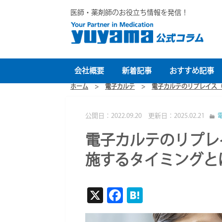
医師・薬剤師のお役立ち情報を発信！
会社概要
新着記事
おすすめ記事
ホーム
>
電子カルテ
>
電子カルテのリプレイス
公開日：2022.09.20 更新日：2025.02.21
電子カルテのリプレ
施するタイミングと
X
F
H
ac
at