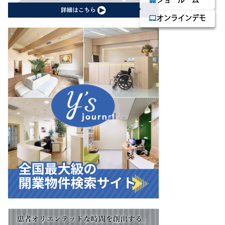
apartment
ショールーム
laptop_mac
オンラインデモ