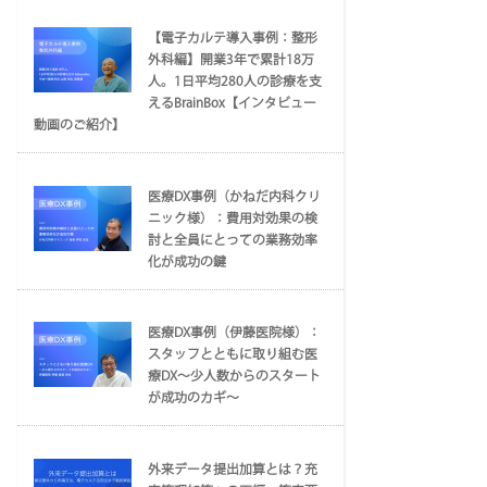
【電子カルテ導入事例：整形
外科編】開業3年で累計18万
人。1日平均280人の診療を支
えるBrainBox【インタビュー
動画のご紹介】
医療DX事例（かねだ内科クリ
ニック様）：費用対効果の検
討と全員にとっての業務効率
化が成功の鍵
医療DX事例（伊藤医院様）：
スタッフとともに取り組む医
療DX～少人数からのスタート
が成功のカギ～
外来データ提出加算とは？充