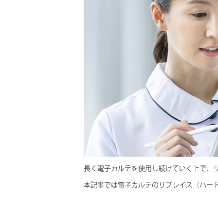
e
e
b
n
o
a
o
k
長く電子カルテを使用し続けていく上で、
本記事では電子カルテのリプレイス（ハー