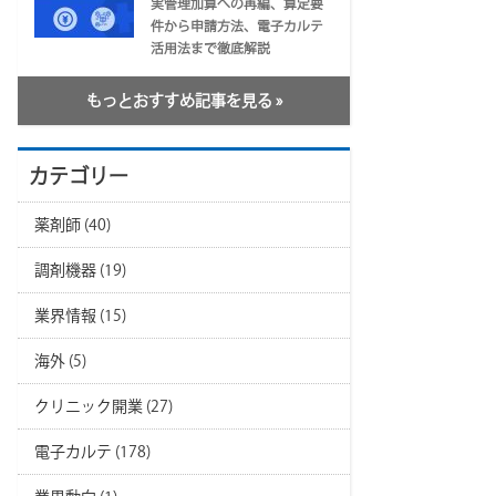
実管理加算への再編、算定要
件から申請方法、電子カルテ
活用法まで徹底解説
もっとおすすめ記事を見る »
カテゴリー
薬剤師
(40)
調剤機器
(19)
業界情報
(15)
海外
(5)
クリニック開業
(27)
電子カルテ
(178)