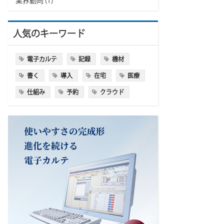
業界動向
(1)
人気のキーワード
電子カルテ
記録
機材
書く
導入
在宅
医療
仕組み
予約
クラウド