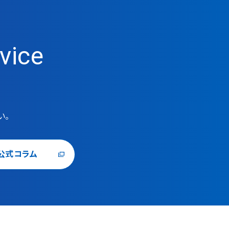
vice
い。
公式コラム