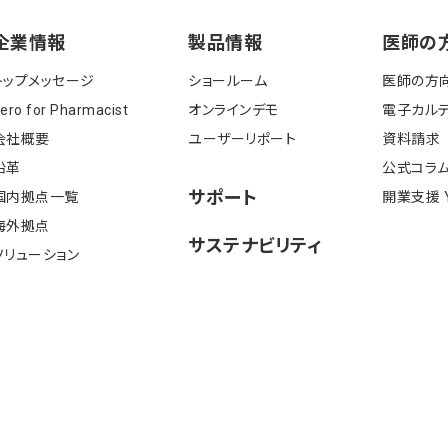
企業情報
製品情報
医師の
トップメッセージ
ショールーム
医師の方
ero for Pharmacist
オンラインデモ
電⼦カルテ
会社概要
ユーザーリポート
資料請求
沿⾰
公式コラ
サポート
国内拠点一覧
開業⽀援 Y'
海外拠点
サステナビリティ
ソリューション